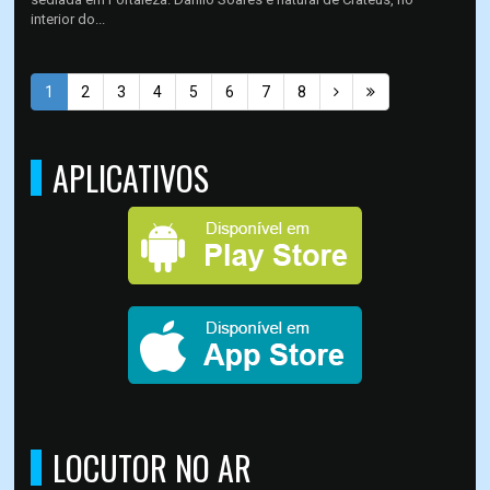
interior do...
1
2
3
4
5
6
7
8
APLICATIVOS
LOCUTOR NO AR